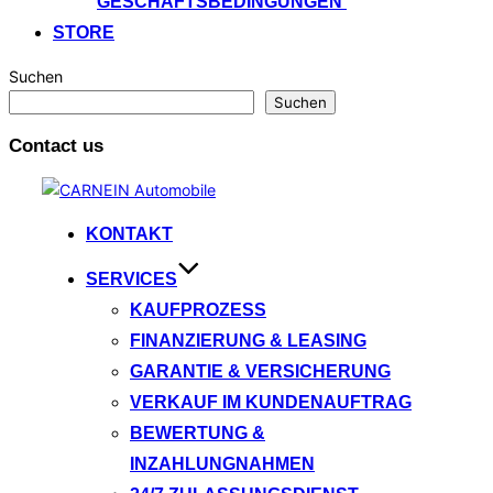
GESCHÄFTSBEDINGUNGEN
STORE
Suchen
Suchen
Contact us
Zum
Inhalt
KONTAKT
springen
SERVICES
KAUFPROZESS
FINANZIERUNG & LEASING
GARANTIE & VERSICHERUNG
VERKAUF IM KUNDENAUFTRAG
BEWERTUNG &
INZAHLUNGNAHMEN