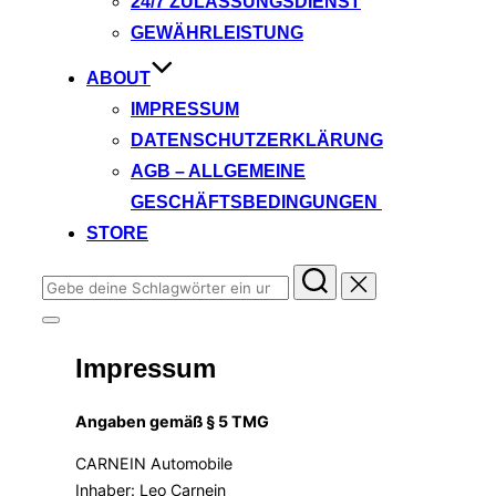
24/7 ZULASSUNGSDIENST
GEWÄHRLEISTUNG
ABOUT
IMPRESSUM
DATENSCHUTZERKLÄRUNG
AGB – ALLGEMEINE
GESCHÄFTSBEDINGUNGEN
STORE
Suchen
nach:
Seitenleiste
&
Impressum
Navigation
umschalten
Angaben gemäß § 5 TMG
CARNEIN Automobile
Inhaber: Leo Carnein