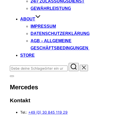
24/7 ZULASSUNGSDIENST
GEWÄHRLEISTUNG
ABOUT
IMPRESSUM
DATENSCHUTZERKLÄRUNG
AGB – ALLGEMEINE
GESCHÄFTSBEDINGUNGEN
STORE
Suchen
nach:
Seitenleiste
&
Mercedes
Navigation
umschalten
Kontakt
Tel.:
+49
(0) 30 845 119 29