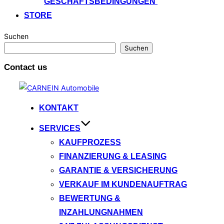
GESCHÄFTSBEDINGUNGEN
STORE
Suchen
Suchen
Contact us
Zum
Inhalt
KONTAKT
springen
SERVICES
KAUFPROZESS
FINANZIERUNG & LEASING
GARANTIE & VERSICHERUNG
VERKAUF IM KUNDENAUFTRAG
BEWERTUNG &
INZAHLUNGNAHMEN