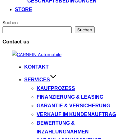
GESCHÄFTSBEDINGUNGEN
STORE
Suchen
Suchen
Contact us
Zum
Inhalt
KONTAKT
springen
SERVICES
KAUFPROZESS
FINANZIERUNG & LEASING
GARANTIE & VERSICHERUNG
VERKAUF IM KUNDENAUFTRAG
BEWERTUNG &
INZAHLUNGNAHMEN