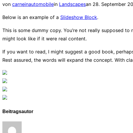
Veröffentlicht
von
carneinautomobile
in
Landscapes
an
28. September 2
am
Below is an example of a
Slideshow Block
.
This is some dummy copy. You’re not really supposed to r
might look like if it were real content.
If you want to read, I might suggest a good book, perha
Rest assured, the words will expand the concept. With clari
Beitragsautor