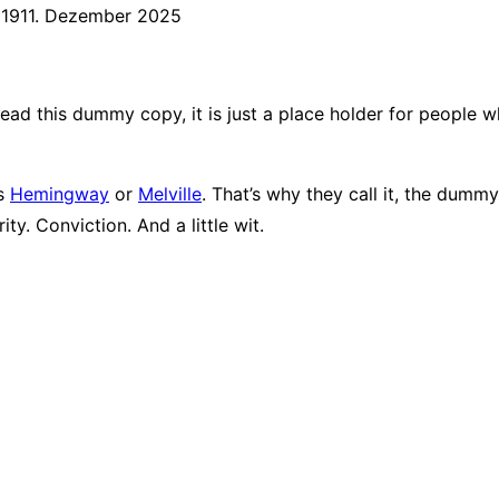
019
11. Dezember 2025
ead this dummy copy, it is just a place holder for people 
ps
Hemingway
or
Melville
. That’s why they call it, the dummy 
ty. Conviction. And a little wit.